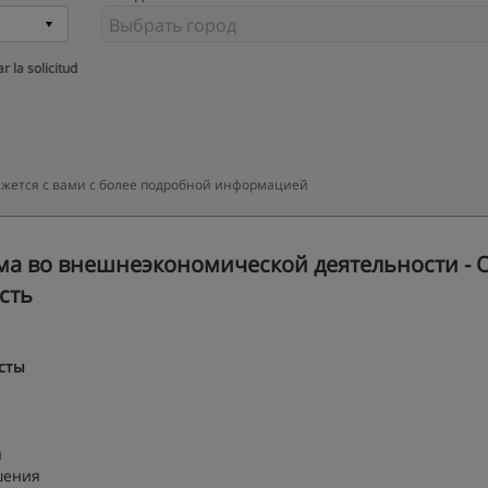
r la solicitud
яжется с вами с более подробной информацией
ма во внешнеэкономической деятельности - 
сть
сты
я
шения