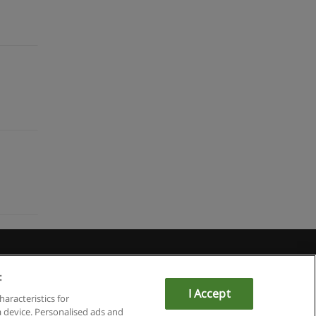
Educaedu
:
I Accept
haracteristics for
a device. Personalised ads and