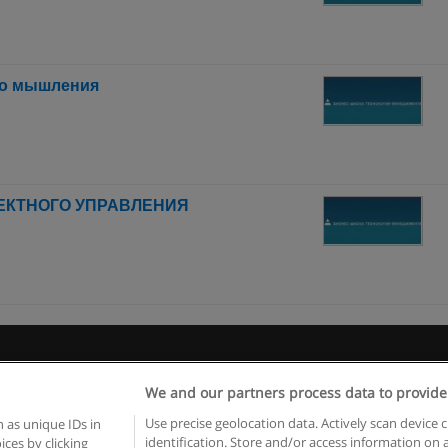
го мышления
ОЕКТНОГО УПРАВЛЕНИЯ
 пользования
Конфиденциальность информации
Напишите 
We and our partners process data to provide
Copyright © Educaedu Business S.L. - CIF : B-95610580: -
www.educaedu.ru
Use precise geolocation data. Actively scan device c
 as unique IDs in
identification. Store and/or access information on 
ces by clicking