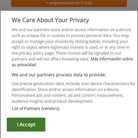
+ информация по E-mail
Корпоративный менеджер
We Care About Your Privacy
Институт менеджмента, маркетинга и финансов
We and our partners store and/or access information on a device,
such as unique IDs in cookies to process personal data. You may
+ информация по E-mail
accept or manage your choices by clicking below, including your
right to object where legitimate interest is used, or at any time in
the privacy policy page. These choices will be signaled to our
partners and will not affect browsing data.
Más información sobre
su privacidad
Правила пользования
We and our partners process data to provide:
Use precise geolocation data. Actively scan device characteristics for
Конфиденциальность информации
identification. Store and/or access information on a device.
Personalised ads and content, ad and content measurement,
Напишите Educaedu
audience insights and product development.
List of Partners (vendors)
Copyright © Educaedu Business S.L. - CIF : B-95610580: -
www.educaedu.ru
I Accept