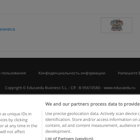
бизнеса
 пользования
Конфиденциальность информации
Напишите 
Copyright © Educaedu Business S.L. - CIF : B-95610580: -
www.educaedu.ru
We and our partners process data to provide
Use precise geolocation data. Actively scan device c
 as unique IDs in
identification. Store and/or access information on 
ces by clicking
content, ad and content measurement, audience in
or at any time in the
development.
will not affect
List of Partners (vendors)