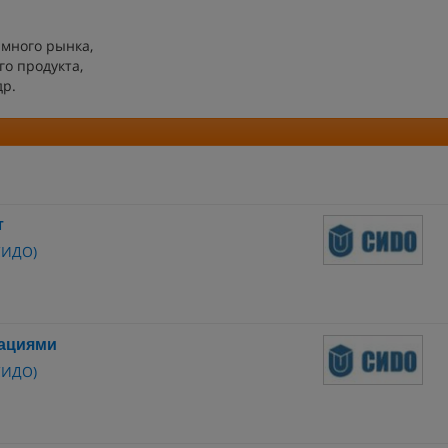
амного рынка,
о продукта,
др.
т
СИДО)
ациями
СИДО)