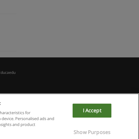
Educaedu
:
I Accept
haracteristics for
a device. Personalised ads and
sights and product
Show Purposes