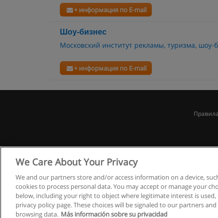
+ информация по E-mail
Шоу-бизнес
Московский институт рекламы, туризма, шоу-
+ информация по E-mail
Правила
We Care About Your Privacy
We and our partners store and/or access information on a device, such
cookies to process personal data. You may accept or manage your choi
below, including your right to object where legitimate interest is used, 
privacy policy page. These choices will be signaled to our partners and 
browsing data.
Más información sobre su privacidad