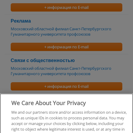
+ информация по E-mail
Реклама
Московский областной филиал Санкт-Петербургского
Гуманитарного университета профсоюзов
+ информация по E-mail
Связи с общественностью
Московский областной филиал Санкт-Петербургского
Гуманитарного университета профсоюзов
+ информация по E-mail
Менеджмент в рекламе
We Care About Your Privacy
Международный институт рекламы
We and our partners store and/or access information on a device,
such as unique IDs in cookies to process personal data. You may
+ информация по E-mail
accept or manage your choices by clicking below, including your
right to object where legitimate interest is used, or at any time in