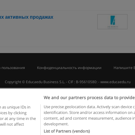
ых активных продажах
 пользования
Конфиденциальность информации
Напишите 
Copyright © Educaedu Business S.L. - CIF : B-95610580: -
www.educaedu.ru
We and our partners process data to provide
Use precise geolocation data. Actively scan device c
 as unique IDs in
identification. Store and/or access information on 
ces by clicking
content, ad and content measurement, audience in
or at any time in the
development.
will not affect
List of Partners (vendors)