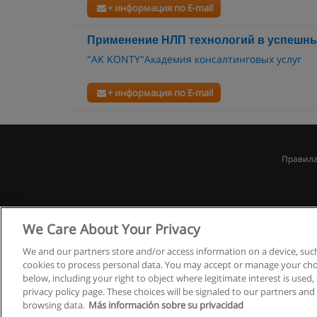
+ информация по E-mail
Применение НЛП технологий в успешн
"AK KONTY"Академия консалтинговых услуг
+ информация по E-mail
Правила
We Care About Your Privacy
We and our partners store and/or access information on a device, such
cookies to process personal data. You may accept or manage your choi
below, including your right to object where legitimate interest is used, 
privacy policy page. These choices will be signaled to our partners and 
browsing data.
Más información sobre su privacidad