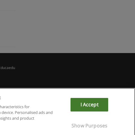
Educaedu
:
I Accept
haracteristics for
a device. Personalised ads and
sights and product
Show Purposes