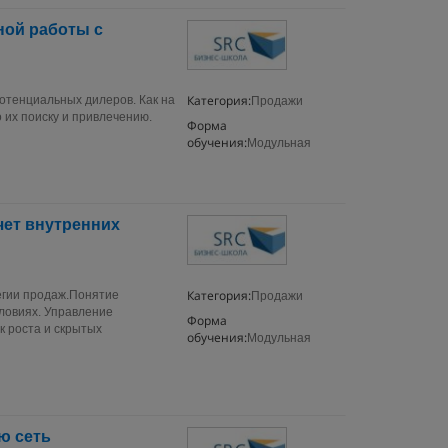
ой работы с
Категория:
отенциальных дилеров. Как на
Продажи
 их поиску и привлечению.
Форма
обучения:
Модульная
чет внутренних
Категория:
егии продаж.Понятие
Продажи
ловиях. Управление
Форма
 роста и скрытых
обучения:
Модульная
ю сеть