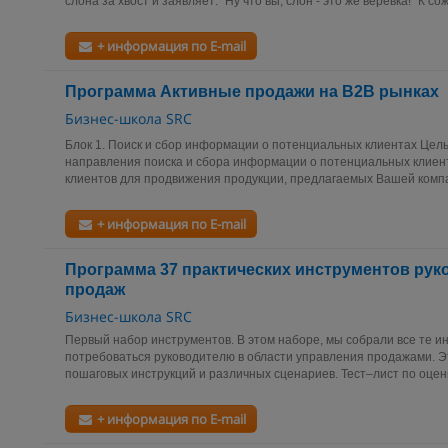
слона за хвост и заявляет: "Ну что вы, слон - это же веревка!" К со
+ информация по E-mail
Программа Активные продажи на B2B рынках
Бизнес-школа SRC
Блок 1. Поиск и сбор информации о потенциальных клиентах Цел
направления поиска и сбора информации о потенциальных клиент
клиентов для продвижения продукции, предлагаемых Вашей компа
+ информация по E-mail
Программа 37 практических инструментов рук
продаж
Бизнес-школа SRC
Первый набор инструментов. В этом наборе, мы собрали все те и
потребоваться руководителю в области управления продажами. Э
пошаговых инструкций и различных сценариев. Тест–лист по оцен
+ информация по E-mail