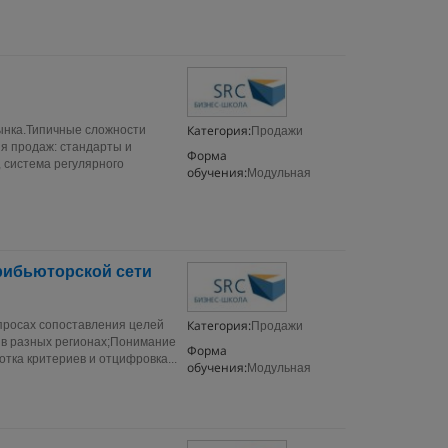
Категория:
ынка.Типичные сложности
Продажи
ия продаж: стандарты и
Форма
, система регулярного
обучения:
Модульная
трибьюторской сети
Категория:
просах сопоставления целей
Продажи
 в разных регионах;Понимание
Форма
тка критериев и отцифровка...
обучения:
Модульная