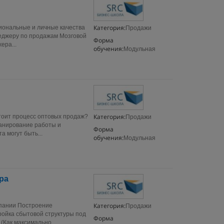
Категория:
иональные и личные качества
Продажи
еджеру по продажам Мозговой
Форма
ера...
обучения:
Модульная
Категория:
стоит процесс оптовых продаж?
Продажи
ланирование работы и
Форма
 могут быть...
обучения:
Модульная
ра
Категория:
мпании Построение
Продажи
ойка сбытовой структуры под
Форма
 (Как максимально