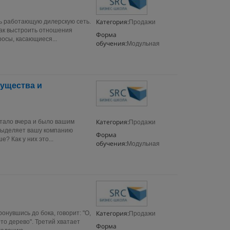
Категория:
ать работающую дилерскую сеть.
Продажи
,как выстроить отношения
Форма
осы, касающиеся...
обучения:
Модульная
ущества и
Категория:
ботало вчера и было вашим
Продажи
 выделяет вашу компанию
Форма
? Как у них это...
обучения:
Модульная
Категория:
онувшись до бока, говорит: "О,
Продажи
Это дерево". Третий хватает
Форма