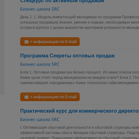
Спецкурс по активным продажам
Бизнес-школа SRC
День 1. 1. Модель компетенций менеджера по продажам Професс
успешных продавцов Знания, умения и навыки, необходимые мен
штурм в группах с целью выработки критериев успешности менедж
+ информация по E-mail
Программа Секреты оптовых продаж
Бизнес-школа SRC
Блок 1. Оптовые продажи как бизнес-процесс. Из каких этапов со
Какие цели стоят перед менеджером на каждом этапе? Блок 2. П
самомотивация «продажника» Какие технологии тайм-менеджмента
+ информация по E-mail
Практический курс для коммерческого директо
Бизнес-школа SRC
I. Оптимизация сбытовой деятельности и сбытовой структуры ко
эффективной системы сбыта Функции сбытовой структуры. Подстр
целевой сегмент. Повышение эффективности сбытовой структуры