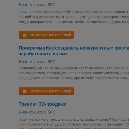
Бизнес-школа SRC
Семинар состоит из 2-х частей. 1-ая часть о том, как сформиров
Как найти дилеров,как идти в регионы,что делать с конкурентами
между дилерами и конечными потребителямии многие другие вопр
+ информация по E-mail
Программа Как создавать конкурентные преим
зарабатывать на них
Бизнес-школа SRC
Компания, бизнес, жизнь никогда не стоят на месте. И то, что ра
преимуществом, сегодня уже не привлекает ваших клиентов и не
среди других. Или иначе. Почему другие могут зарабатывать больше
+ информация по E-mail
Тренинг ЗD-продажи
Бизнес-школа SRC
Помните притчу о трех слепцах, исследовавших слона? Один, дотр
слон похож на стену". Другой потрогал ногу слона и утверждает: "