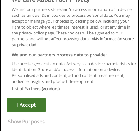
We and our partners store and/or access information on a device,
such as unique IDs in cookies to process personal data. You may
accept or manage your choices by clicking below, including your
right to object where legitimate interest is used, or at any time in
Следующая
the privacy policy page. These choices will be signaled to our
partners and will not affect browsing data.
Más información sobre
Страница
1
из
3
su privacidad
We and our partners process data to provide:
Use precise geolocation data. Actively scan device characteristics for
identification. Store and/or access information on a device.
Правила пользования
Personalised ads and content, ad and content measurement,
audience insights and product development.
Конфиденциальность информации
List of Partners (vendors)
Напишите Educaedu
I Accept
Copyright © Educaedu Business S.L. - CIF : B-95610580: -
www.educaedu.ru
Show Purposes