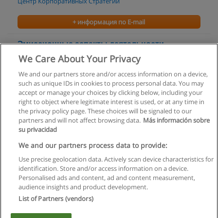
Центр Корпоративных Стратегий
+ информация по E-mail
Эмиссионные аспекты деятельности
акционерных обществ
We Care About Your Privacy
Центр Корпоративных Стратегий
We and our partners store and/or access information on a device,
such as unique IDs in cookies to process personal data. You may
+ информация по E-mail
accept or manage your choices by clicking below, including your
right to object where legitimate interest is used, or at any time in
the privacy policy page. These choices will be signaled to our
partners and will not affect browsing data.
Más información sobre
su privacidad
Правила пользования
We and our partners process data to provide:
Use precise geolocation data. Actively scan device characteristics for
Конфиденциальность информации
identification. Store and/or access information on a device.
Personalised ads and content, ad and content measurement,
Напишите Educaedu
audience insights and product development.
List of Partners (vendors)
Copyright © Educaedu Business S.L. - CIF : B-95610580: -
www.educaedu.ru