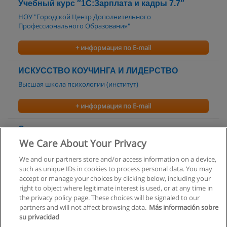
Учебный курс ″1С:Зарплата и кадры 7.7″
НОУ "Городской Центр Дополнительного
Профессионального Образования"
+ информация по E-mail
ИСКУССТВО КОУЧИНГА И ЛИДЕРСТВО
Высшая школа психологии (институт)
+ информация по E-mail
Специалист по кадрам
We Care About Your Privacy
Гуманитарно-экономический и информационно-
технологический институт
We and our partners store and/or access information on a device,
such as unique IDs in cookies to process personal data. You may
+ информация по E-mail
accept or manage your choices by clicking below, including your
right to object where legitimate interest is used, or at any time in
the privacy policy page. These choices will be signaled to our
partners and will not affect browsing data.
Más información sobre
su privacidad