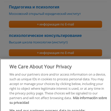
Педагогика и психология
Московский открытый юридический институт
+ информация по E-mail
психологическое консультирование
Высшая школа психологии (институт)
+ информация по E-mail
психология менеджмента
We Care About Your Privacy
Высшая школа психологии (институт)
We and our partners store and/or access information on a device,
such as unique IDs in cookies to process personal data. You may
+ информация по E-mail
accept or manage your choices by clicking below, including your
right to object where legitimate interest is used, or at any time in
the privacy policy page. These choices will be signaled to our
partners and will not affect browsing data.
Más información sobre
su privacidad
Правила пользования
We and our partners process data to provide: