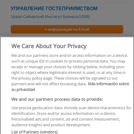
УПРАВЛЕНИЕ ГОСТЕПРИИМСТВОМ
Урало-Сибирский Институт Бизнеса (USIB)
+ информация по E-mail
МВА (2 года)
We Care About Your Privacy
Бизнес-школа Технологий Менеджмента
We and our partners store and/or access information on a device,
such as unique IDs in cookies to process personal data. You may
+ информация по E-mail
accept or manage your choices by clicking below, including your
right to object where legitimate interest is used, or at any time in
the privacy policy page. These choices will be signaled to our
partners and will not affect browsing data.
Más información sobre
su privacidad
Правила пользования
We and our partners process data to provide:
Use precise geolocation data. Actively scan device characteristics for
Конфиденциальность информации
identification. Store and/or access information on a device.
Personalised ads and content, ad and content measurement,
Напишите Educaedu
audience insights and product development.
List of Partners (vendors)