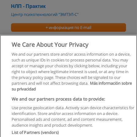
НЛП - Практик
Центр психотехнологий "ЭМТЭЛ-С"
+ информация по E-mail
НЛП - Мастер
We Care About Your Privacy
Центр психотехнологий "ЭМТЭЛ-С"
We and our partners store and/or access information on a device,
such as unique IDs in cookies to process personal data. You may
+ информация по E-mail
accept or manage your choices by clicking below, including your
right to object where legitimate interest is used, or at any time in
the privacy policy page. These choices will be signaled to our
partners and will not affect browsing data.
Más información sobre
su privacidad
Правила пользования
We and our partners process data to provide:
Use precise geolocation data. Actively scan device characteristics for
Конфиденциальность информации
identification. Store and/or access information on a device.
Personalised ads and content, ad and content measurement,
Напишите Educaedu
audience insights and product development.
List of Partners (vendors)
Copyright © Educaedu Business S.L. - CIF : B-95610580: -