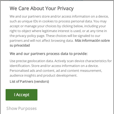
Курс Проект приусадебного участка
самостоятельно
We Care About Your Privacy
Современная школа дизайна
We and our partners store and/or access information on a device,
such as unique IDs in cookies to process personal data. You may
+ информация по E-mail
accept or manage your choices by clicking below, including your
right to object where legitimate interest is used, or at any time in
the privacy policy page. These choices will be signaled to our
partners and will not affect browsing data.
Más información sobre
su privacidad
Правила пользования
We and our partners process data to provide:
Use precise geolocation data. Actively scan device characteristics for
Конфиденциальность информации
identification. Store and/or access information on a device.
Personalised ads and content, ad and content measurement,
Напишите Educaedu
audience insights and product development.
List of Partners (vendors)
Copyright © Educaedu Business S.L. - CIF : B-95610580: -
www.educaedu.ru
I Accept
Show Purposes