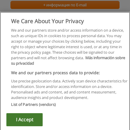
+ информация по E-mail
Курсы Фитодизайна
We Care About Your Privacy
Центральные курсы подготовки специалистов (ЦКПС)
We and our partners store and/or access information on a device,
such as unique IDs in cookies to process personal data. You may
+ информация по E-mail
accept or manage your choices by clicking below, including your
right to object where legitimate interest is used, or at any time in
the privacy policy page. These choices will be signaled to our
partners and will not affect browsing data.
Más información sobre
su privacidad
Правила пользования
We and our partners process data to provide:
Use precise geolocation data. Actively scan device characteristics for
Конфиденциальность информации
identification. Store and/or access information on a device.
Personalised ads and content, ad and content measurement,
Напишите Educaedu
audience insights and product development.
List of Partners (vendors)
Copyright © Educaedu Business S.L. - CIF : B-95610580: -
www.educaedu.ru
I Accept