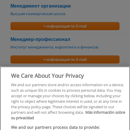
Менеджмент организации
Высшая коммерческая школа
+ информация по E-mail
Менеджер-профессионал
Институт менеджмента, маркетинга и финансов
+ информация по E-mail
Корпоративный менеджер
We Care About Your Privacy
Институт менеджмента, маркетинга и финансов
We and our partners store and/or access information on a device,
such as unique IDs in cookies to process personal data. You may
+ информация по E-mail
accept or manage your choices by clicking below, including your
right to object where legitimate interest is used, or at any time in
the privacy policy page. These choices will be signaled to our
partners and will not affect browsing data.
Más información sobre
su privacidad
Правила пользования
We and our partners process data to provide: