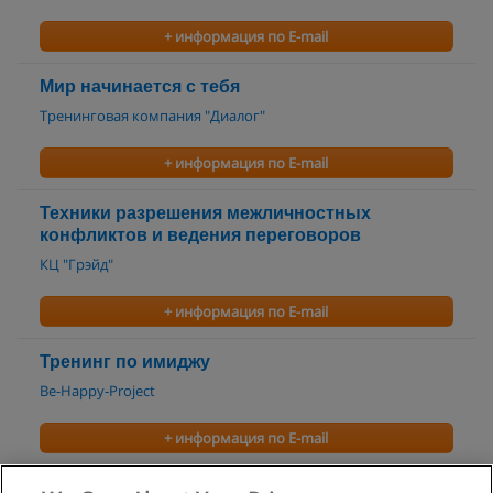
+ информация по E-mail
Мир начинается с тебя
Тренинговая компания "Диалог"
+ информация по E-mail
Техники разрешения межличностных
конфликтов и ведения переговоров
КЦ "Грэйд"
+ информация по E-mail
Тренинг по имиджу
Be-Happy-Project
+ информация по E-mail
Тренинг ПАНТОМИМА