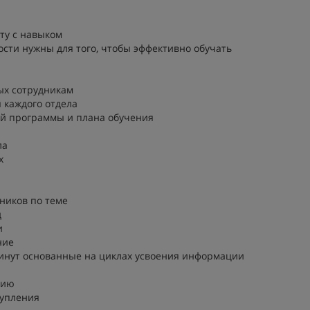
оту с навыком
ости нужны для того, чтобы эффективно обучать
ых сотрудникам
 каждого отдела
ой программы и плана обучения
ла
х
сников по теме
д
и
ние
 минут основанные на циклах усвоения информации
цию
тупления