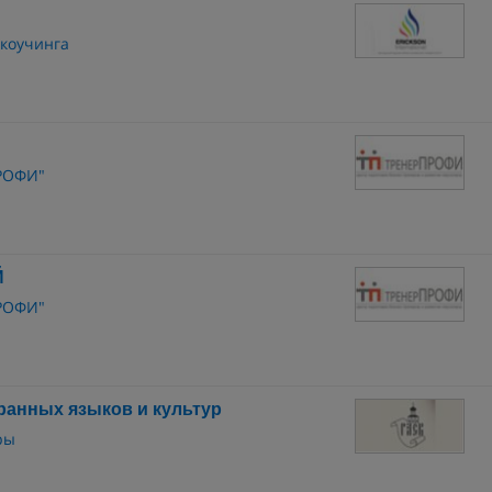
коучинга
ПРОФИ"
Й
ПРОФИ"
ранных языков и культур
ры