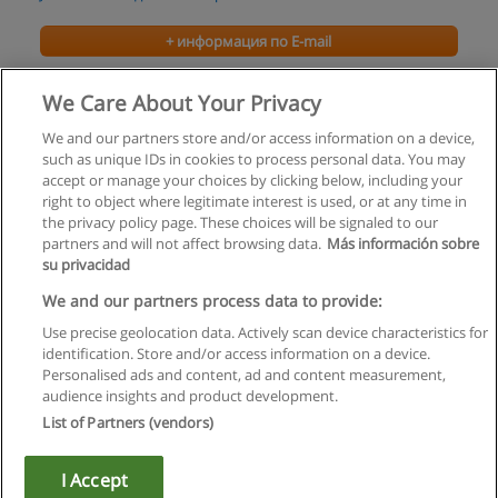
+ информация по E-mail
тренинг Я-бренд
We Care About Your Privacy
JETSKILL – Академия быстрых навыков
We and our partners store and/or access information on a device,
such as unique IDs in cookies to process personal data. You may
+ информация по E-mail
accept or manage your choices by clicking below, including your
right to object where legitimate interest is used, or at any time in
the privacy policy page. These choices will be signaled to our
partners and will not affect browsing data.
Más información sobre
su privacidad
Правила пользования
We and our partners process data to provide:
Use precise geolocation data. Actively scan device characteristics for
Конфиденциальность информации
identification. Store and/or access information on a device.
Personalised ads and content, ad and content measurement,
Напишите Educaedu
audience insights and product development.
List of Partners (vendors)
Copyright © Educaedu Business S.L. - CIF : B-95610580: -
www.educaedu.ru
I Accept