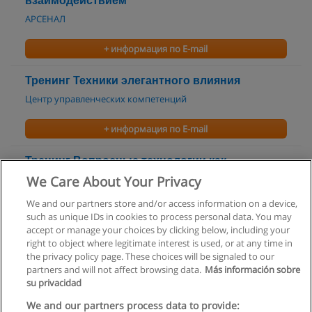
взаимодействием
АРСЕНАЛ
+ информация по E-mail
Тренинг Техники элегантного влияния
Центр управленческих компетенций
+ информация по E-mail
Тренинг Вопросные технологии как
инструмент влияния
We Care About Your Privacy
Центр управленческих компетенций
We and our partners store and/or access information on a device,
such as unique IDs in cookies to process personal data. You may
+ информация по E-mail
accept or manage your choices by clicking below, including your
right to object where legitimate interest is used, or at any time in
the privacy policy page. These choices will be signaled to our
partners and will not affect browsing data.
Más información sobre
su privacidad
Правила пользования
We and our partners process data to provide: