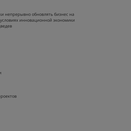
ски непрерывно обновлять бизнес на
в условиях инновационной экономики
дведев
и
проектов