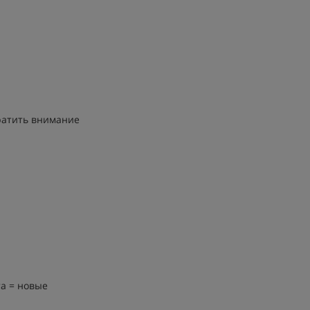
братить внимание
а = новые