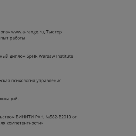
ons» www.a-range.ru, Тьютор
Опыт работы
ый диплом SpHR Warsaw Institute
ская психология управления
ликаций.
льством ВИНИТИ РАН, №582-В2010 от
иля компетентности»