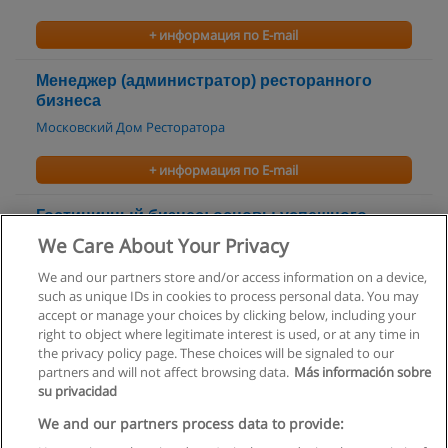
+ информация по E-mail
Менеджер (администратор) ресторанного
бизнеса
Московский Дом Ресторатора
+ информация по E-mail
Гостиничный бизнес: основы успешного
управления
We Care About Your Privacy
Московский Дом Ресторатора
We and our partners store and/or access information on a device,
such as unique IDs in cookies to process personal data. You may
+ информация по E-mail
accept or manage your choices by clicking below, including your
right to object where legitimate interest is used, or at any time in
the privacy policy page. These choices will be signaled to our
partners and will not affect browsing data.
Más información sobre
su privacidad
Правила пользования
We and our partners process data to provide: