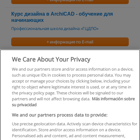
Курс дизайна в ArchiCAD - обучение для
начинающих
Профессиональная школа дизайна «ГЦДПО»
+ информация по E-mail
Курсы AutoCad, Photoshop. Обучение 3D Max
We Care About Your Privacy
Школа архитектуры и дизайна
We and our partners store and/or access information on a device,
such as unique IDs in cookies to process personal data. You may
+ информация по E-mail
accept or manage your choices by clicking below, including your
right to object where legitimate interest is used, or at any time in
the privacy policy page. These choices will be signaled to our
partners and will not affect browsing data.
Más información sobre
su privacidad
Правила пользования
We and our partners process data to provide:
Use precise geolocation data. Actively scan device characteristics for
Конфиденциальность информации
identification. Store and/or access information on a device.
Personalised ads and content, ad and content measurement,
Напишите Educaedu