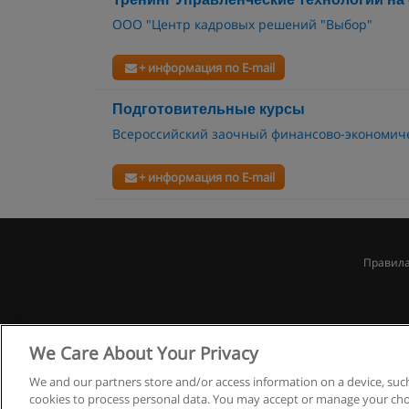
ООО "Центр кадровых решений "Выбор"
+ информация по E-mail
Подготовительные курсы
Всероссийский заочный финансово-экономиче
+ информация по E-mail
Правила
We Care About Your Privacy
We and our partners store and/or access information on a device, such
cookies to process personal data. You may accept or manage your choi