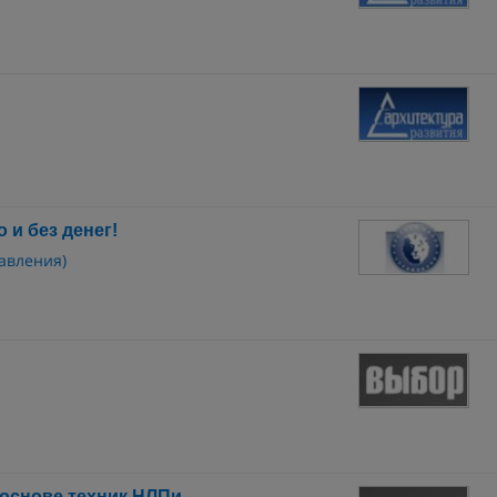
 и без денег!
авления)
 основе техник НЛПи