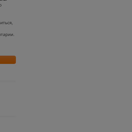
о
иться,
нтарии.