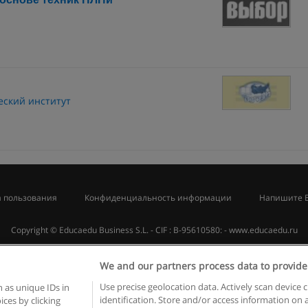
ский институт
 пользования
Конфиденциальность информации
Напишите 
Copyright © Educaedu Business S.L. - CIF : B-95610580: -
www.educaedu.ru
We and our partners process data to provide
Use precise geolocation data. Actively scan device c
 as unique IDs in
identification. Store and/or access information on 
ces by clicking