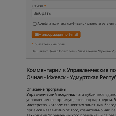
РЕГИОН
Acepta la
политику конфиденциальности
para envia
+ информация по E-mail
*
обязательные поля
Наш агент Центр Психологии Управления "Премьер", 
Kомментарии к Управленческие пое
Очная - Ижевск - Удмуртская Респу
Описание программы
Управленческий поединок
- это публичное едино
управленческое преимущество над партнером. Э
мастерства, которое становится заметным благ
приемов независимо от того, сознательно или 
Технология Управленческого поединка была ра