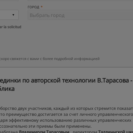
ГОРОД
r la solicitud
скоро свяжется с вами с более подробной информацией
динки по авторской технологии В.Тарасова -
блика
борство двух участников, каждый из которых стремится показат
то преимущество достигается за счет личного управленческого
одаря эффективному использованию различных управленческих
бессознательно эти приемы были применены.
зработана
Владимиром Тарасовым
, директором
Таллиннской шк