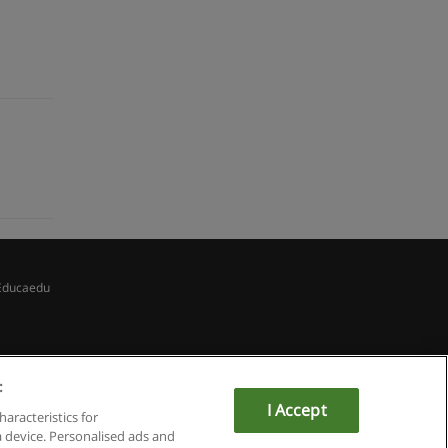
Educaedu
:
I Accept
haracteristics for
a device. Personalised ads and