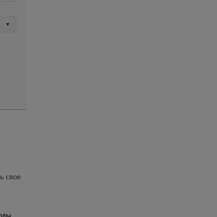
ь свое
олы