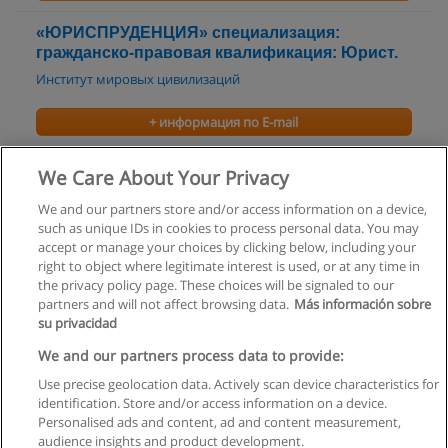
«ЮРИСПРУДЕНЦИЯ» специализация:
гражданско-правовая квалификация: Юрист.
Институт мировых цивилизаций
+ информация по E-mail
УПРАВЛЕНИЕ КОМПАНИЕЙ
We Care About Your Privacy
Урало-Сибирский Институт Бизнеса (USIB)
We and our partners store and/or access information on a device,
such as unique IDs in cookies to process personal data. You may
+ информация по E-mail
accept or manage your choices by clicking below, including your
right to object where legitimate interest is used, or at any time in
the privacy policy page. These choices will be signaled to our
partners and will not affect browsing data.
Más información sobre
su privacidad
Правила пользования
We and our partners process data to provide:
Use precise geolocation data. Actively scan device characteristics for
Конфиденциальность информации
identification. Store and/or access information on a device.
Personalised ads and content, ad and content measurement,
Напишите Educaedu
audience insights and product development.