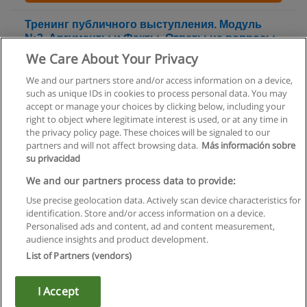
Тренинг публичного выступления. Модуль
№3. Аргументы и Факты. Ответы на вопросы
в ходе публичного выступления
We Care About Your Privacy
JETSKILL – Академия быстрых навыков
We and our partners store and/or access information on a device,
such as unique IDs in cookies to process personal data. You may
+ информация по E-mail
accept or manage your choices by clicking below, including your
right to object where legitimate interest is used, or at any time in
the privacy policy page. These choices will be signaled to our
partners and will not affect browsing data.
Más información sobre
su privacidad
Правила пользования
We and our partners process data to provide:
Use precise geolocation data. Actively scan device characteristics for
Конфиденциальность информации
identification. Store and/or access information on a device.
Personalised ads and content, ad and content measurement,
Напишите Educaedu
audience insights and product development.
List of Partners (vendors)
Copyright © Educaedu Business S.L. - CIF : B-95610580: -
www.educaedu.ru
I Accept