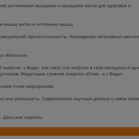
ения) интимными мышцами и мышцами матки для здоровья и
ием мышц матки и интимных мышц.
сексуальной притягательности. Нахождение негативных мента
за «Магнита»
 энергии « Вода». Как текут эти энергии в теле женщины и му
партнеров. Медитация слияния энергии «Огня» и « Воды»
анием точек меридианов.
ика или реальность. Современные научные данные о связи пол
. Даосские секреты.