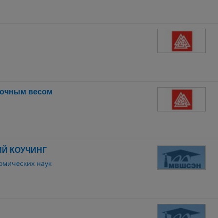
точным весом
Й КОУЧИНГ
омических наук