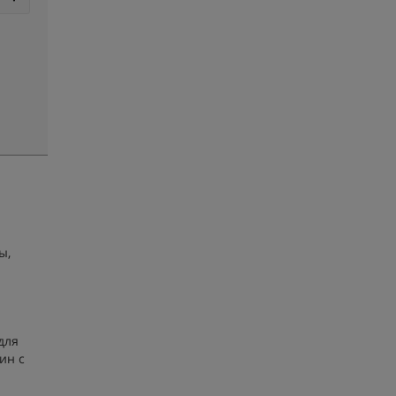
ы,
для
ин с