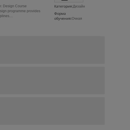
Категория:
h: Design Course
Дизайн
esign programme provides
Форма
lines....
обучения:
Очная