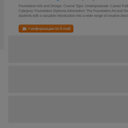
Foundation Arts and Design. Course Type: Undergraduate. Career Pat
Category: Foundation Diploma Information: The Foundation Art and D
students with a valuable introduction into a wide range of creative discip
+ информация по E-mail