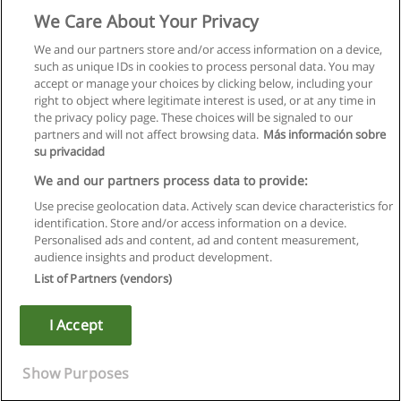
We Care About Your Privacy
We and our partners store and/or access information on a device,
such as unique IDs in cookies to process personal data. You may
accept or manage your choices by clicking below, including your
right to object where legitimate interest is used, or at any time in
the privacy policy page. These choices will be signaled to our
partners and will not affect browsing data.
Más información sobre
su privacidad
We and our partners process data to provide:
Use precise geolocation data. Actively scan device characteristics for
identification. Store and/or access information on a device.
Правила пользования
Personalised ads and content, ad and content measurement,
audience insights and product development.
Конфиденциальность информации
List of Partners (vendors)
Напишите Educaedu
I Accept
Copyright © Educaedu Business S.L. - CIF : B-95610580: -
www.educaedu.ru
Show Purposes