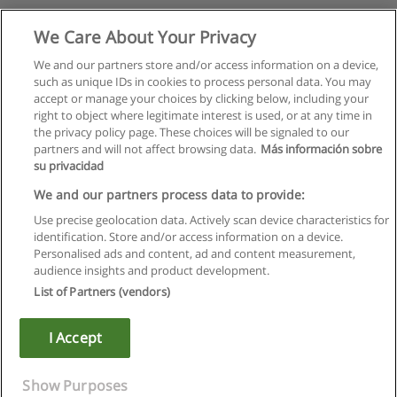
We Care About Your Privacy
We and our partners store and/or access information on a device,
such as unique IDs in cookies to process personal data. You may
accept or manage your choices by clicking below, including your
right to object where legitimate interest is used, or at any time in
the privacy policy page. These choices will be signaled to our
partners and will not affect browsing data.
Más información sobre
su privacidad
We and our partners process data to provide:
Use precise geolocation data. Actively scan device characteristics for
identification. Store and/or access information on a device.
Правила пользования
Personalised ads and content, ad and content measurement,
audience insights and product development.
Конфиденциальность информации
List of Partners (vendors)
Напишите Educaedu
I Accept
Copyright © Educaedu Business S.L. - CIF : B-95610580: -
www.educaedu.ru
Show Purposes