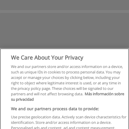
We Care About Your Privacy
We and our partners store and/or access information on a device,
such as unique IDs in cookies to process personal data. You may
accept or manage your choices by clicking below, including your
right to object where legitimate interest is used, or at any time in
the privacy policy page. These choices will be signaled to our
partners and will not affect browsing data.
Más información sobre
su privacidad
Правила пользования
We and our partners process data to provide:
Use precise geolocation data. Actively scan device characteristics for
Конфиденциальность информации
identification. Store and/or access information on a device.
Personalised ads and content, ad and content measurement,
Напишите Educaedu