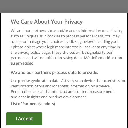
We Care About Your Privacy
We and our partners store and/or access information on a device,
such as unique IDs in cookies to process personal data. You may
accept or manage your choices by clicking below, including your
right to object where legitimate interest is used, or at any time in
the privacy policy page. These choices will be signaled to our
partners and will not affect browsing data.
Más información sobre
su privacidad
Правила пользования
We and our partners process data to provide:
Use precise geolocation data. Actively scan device characteristics for
Конфиденциальность информации
identification. Store and/or access information on a device.
Personalised ads and content, ad and content measurement,
Напишите Educaedu
audience insights and product development.
List of Partners (vendors)
Copyright © Educaedu Business S.L. - CIF : B-95610580: -
www.educaedu.ru
I Accept