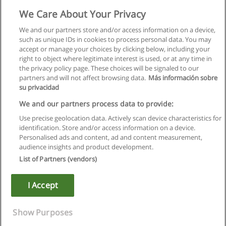
Телефонные продажи
We Care About Your Privacy
"AK KONTY"Академия консалтинговых услуг
We and our partners store and/or access information on a device,
such as unique IDs in cookies to process personal data. You may
+ информация по E-mail
accept or manage your choices by clicking below, including your
right to object where legitimate interest is used, or at any time in
the privacy policy page. These choices will be signaled to our
partners and will not affect browsing data.
Más información sobre
su privacidad
Правила пользования
We and our partners process data to provide:
Use precise geolocation data. Actively scan device characteristics for
Конфиденциальность информации
identification. Store and/or access information on a device.
Personalised ads and content, ad and content measurement,
Напишите Educaedu
audience insights and product development.
List of Partners (vendors)
Copyright © Educaedu Business S.L. - CIF : B-95610580: -
www.educaedu.ru
I Accept
Show Purposes