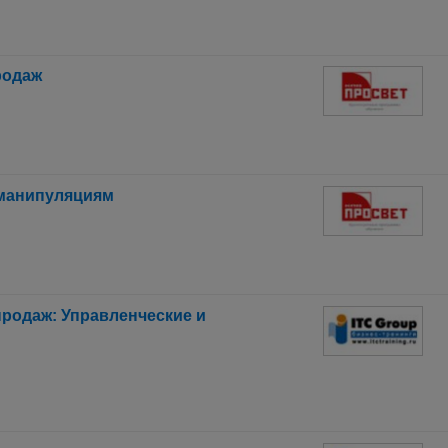
родаж
 манипуляциям
родаж: Управленческие и