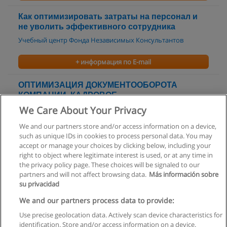
Как оптимизировать затраты на персонал и
не уволить эффективного сотрудника
Учебный центр Фонда Независимых Консультантов
+ информация по E-mail
ОПТИМИЗАЦИЯ ДОКУМЕНТООБОРОТА
КОМПАНИИ. КАДРОВОЕ
ДЕЛОПРОИЗВОДСТВО
We Care About Your Privacy
Новые Технологии Консалтинга
We and our partners store and/or access information on a device,
such as unique IDs in cookies to process personal data. You may
+ информация по E-mail
accept or manage your choices by clicking below, including your
right to object where legitimate interest is used, or at any time in
the privacy policy page. These choices will be signaled to our
partners and will not affect browsing data.
Más información sobre
su privacidad
Правила пользования
We and our partners process data to provide:
Use precise geolocation data. Actively scan device characteristics for
Конфиденциальность информации
identification. Store and/or access information on a device.