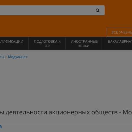
ВСЕ УЧЕБН
АЛИФИКАЦИИ
ПОДГОТОВКА К
ИНОСТРАННЫЕ
БАКАЛАВРИА
ЕГЭ
ЯЗЫКИ
сы
Модульная
ы деятельности акционерных обществ - М
й