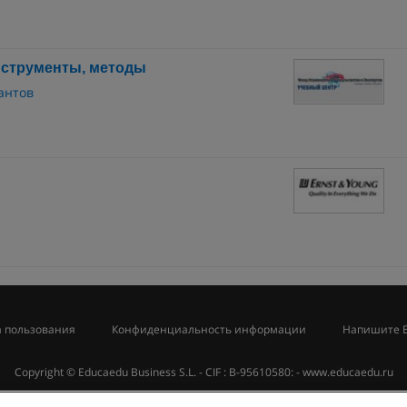
струменты, методы
антов
 пользования
Конфиденциальность информации
Напишите 
Copyright © Educaedu Business S.L. - CIF : B-95610580: -
www.educaedu.ru