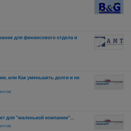
вание для финансового отдела и
и, или Как уменьшить долги и не
антов
 для "маленькой компании"...
антов