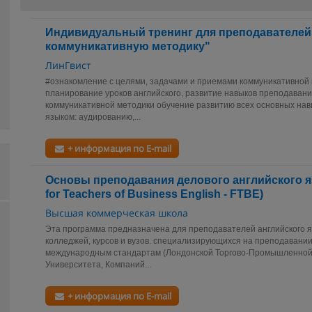
Индивидуальный тренинг для преподавателей:
коммуникативную методику"
ЛинГвист
#ознакомление с целями, задачами и приемами коммуникативной 
планирование уроков английского, развитие навыков преподавани
коммуникативной методики обучение развитию всех основных на
языком: аудированию,...
+ информация по E-mail
Основы преподавания делового английского язык
for Teachers of Business English - FTBE)
Высшая коммерческая школа
Эта программа предназначена для преподавателей английского я
колледжей, курсов и вузов. специализирующихся на преподавании
международным стандартам (Лондонской Торгово-Промышленной
Университета, Компаний...
+ информация по E-mail