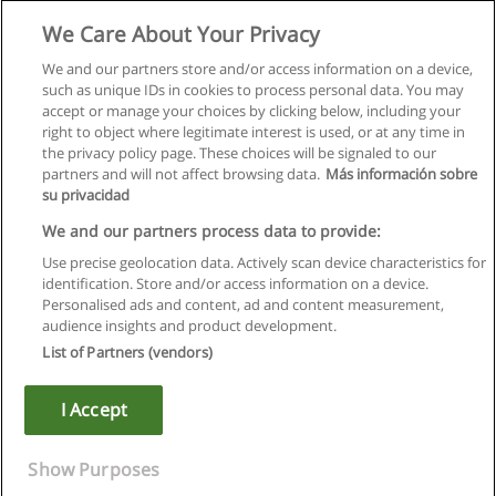
We Care About Your Privacy
We and our partners store and/or access information on a device,
such as unique IDs in cookies to process personal data. You may
accept or manage your choices by clicking below, including your
right to object where legitimate interest is used, or at any time in
the privacy policy page. These choices will be signaled to our
partners and will not affect browsing data.
Más información sobre
su privacidad
Правила пользования
We and our partners process data to provide:
Use precise geolocation data. Actively scan device characteristics for
Конфиденциальность информации
identification. Store and/or access information on a device.
Personalised ads and content, ad and content measurement,
Напишите Educaedu
audience insights and product development.
List of Partners (vendors)
Copyright © Educaedu Business S.L. - CIF : B-95610580: -
www.educaedu.ru
I Accept
Show Purposes