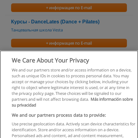
+ информация по E-mail
Курсы - DanceLates (Dance + Pilates)
Танцевальная школа Vesta
+ информация по E-mail
Курсы - Фламенко
We Care About Your Privacy
Танцевальная школа Vesta
We and our partners store and/or access information on a device,
such as unique IDs in cookies to process personal data. You may
+ информация по E-mail
accept or manage your choices by clicking below, including your
right to object where legitimate interest is used, or at any time in
the privacy policy page. These choices will be signaled to our
partners and will not affect browsing data.
Más información sobre
su privacidad
Правила пользования
We and our partners process data to provide:
Use precise geolocation data. Actively scan device characteristics for
Конфиденциальность информации
identification. Store and/or access information on a device.
Personalised ads and content, ad and content measurement,
Напишите Educaedu