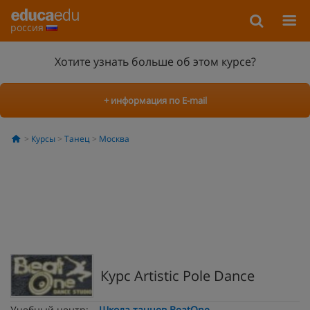
россия
Хотите узнать больше об этом курсе?
+ информация по E-mail
Курсы
Танец
Москва
Курс Artistic Pole Dance
Учебный центр:
Школа танцев BeatOne