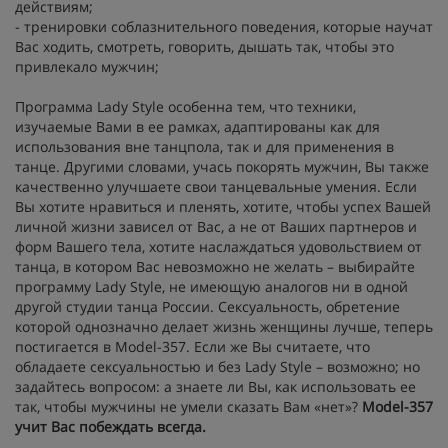
действиям;
- тренировки соблазнительного поведения, которые научат
Вас ходить, смотреть, говорить, дышать так, чтобы это
привлекало мужчин;
Программа Lady Style особенна тем, что техники,
изучаемые Вами в ее рамках, адаптированы как для
использования вне танцпола, так и для применения в
танце. Другими словами, учась покорять мужчин, Вы также
качественно улучшаете свои танцевальные умения. Если
Вы хотите нравиться и пленять, хотите, чтобы успех Вашей
личной жизни зависел от Вас, а не от Ваших партнеров и
форм Вашего тела, хотите наслаждаться удовольствием от
танца, в котором Вас невозможно не желать – выбирайте
программу Lady Style, не имеющую аналогов ни в одной
другой студии танца России. Сексуальность, обретение
которой однозначно делает жизнь женщины лучше, теперь
постигается в Model-357. Если же Вы считаете, что
обладаете сексуальностью и без Lady Style – возможно; но
задайтесь вопросом: а знаете ли Вы, как использовать ее
так, чтобы мужчины не умели сказать Вам «нет»?
Model-357
учит Вас побеждать всегда.