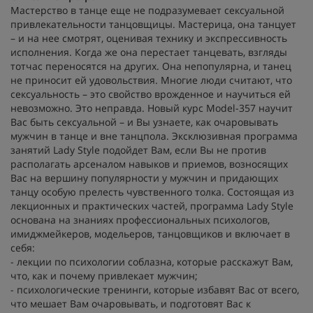
Мастерство в танце еще не подразумевает сексуальной
привлекательности танцовщицы. Мастерица, она танцует
– и на нее смотрят, оценивая технику и экспрессивность
исполнения. Когда же она перестает танцевать, взгляды
тотчас переносятся на других. Она непопулярна, и танец
не приносит ей удовольствия. Многие люди считают, что
сексуальность – это свойство врожденное и научиться ей
невозможно. Это неправда. Новый курс Model-357 научит
Вас быть сексуальной – и Вы узнаете, как очаровывать
мужчин в танце и вне танцпола. Эксклюзивная программа
занятий Lady Style подойдет Вам, если Вы не против
располагать арсеналом навыков и приемов, возносящих
Вас на вершину популярности у мужчин и придающих
танцу особую прелесть чувственного толка. Состоящая из
лекционных и практических частей, программа Lady Style
основана на знаниях профессиональных психологов,
имиджмейкеров, модельеров, танцовщиков и включает в
себя:
- лекции по психологии соблазна, которые расскажут Вам,
что, как и почему привлекает мужчин;
- психологические тренинги, которые избавят Вас от всего,
что мешает Вам очаровывать, и подготовят Вас к