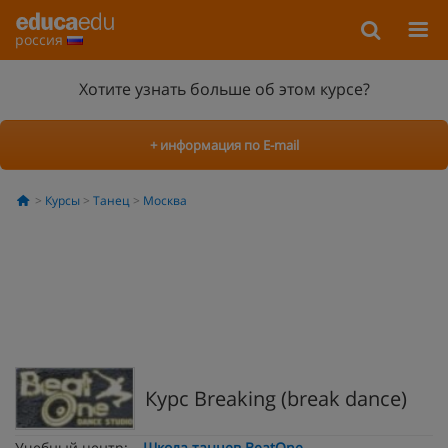
россия
Хотите узнать больше об этом курсе?
+ информация по E-mail
Курсы
Танец
Москва
Курс Breaking (break dance)
Учебный центр:
Школа танцев BeatOne