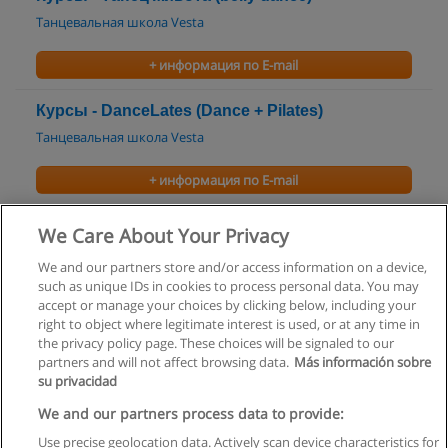
Танцевальная школа Vesta
+ информация по E-mail
Курсы - DanceLates (Dance + Pilates)
Танцевальная школа Vesta
+ информация по E-mail
Курсы - Фламенко
We Care About Your Privacy
Танцевальная школа Vesta
We and our partners store and/or access information on a device,
such as unique IDs in cookies to process personal data. You may
+ информация по E-mail
accept or manage your choices by clicking below, including your
right to object where legitimate interest is used, or at any time in
the privacy policy page. These choices will be signaled to our
partners and will not affect browsing data.
Más información sobre
su privacidad
Правила пользования
We and our partners process data to provide:
Use precise geolocation data. Actively scan device characteristics for
Конфиденциальность информации