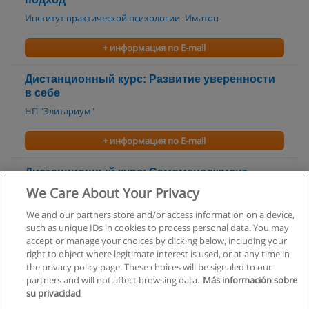
Институт практической психологии -Иматон
+ информация по E-mail
Дистанционный курс: Развитие уверенности
в себе
НП "Элитариум"
+ информация по E-mail
Дистанционный курс: Самоменеджмент.
Управление карьерой
We Care About Your Privacy
НП "Элитариум"
We and our partners store and/or access information on a device,
such as unique IDs in cookies to process personal data. You may
+ информация по E-mail
accept or manage your choices by clicking below, including your
right to object where legitimate interest is used, or at any time in
the privacy policy page. These choices will be signaled to our
partners and will not affect browsing data.
Más información sobre
su privacidad