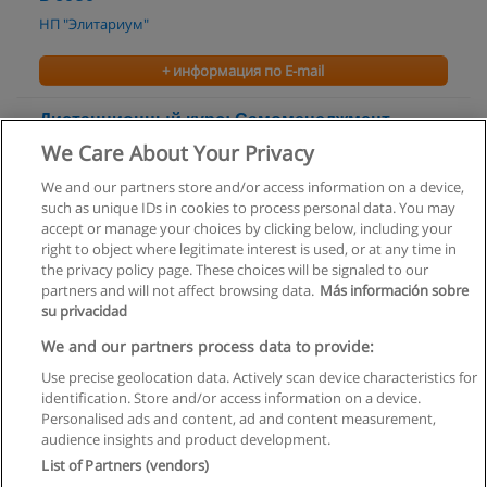
НП "Элитариум"
+ информация по E-mail
Дистанционный курс: Самоменеджмент.
Управление карьерой
We Care About Your Privacy
НП "Элитариум"
We and our partners store and/or access information on a device,
such as unique IDs in cookies to process personal data. You may
+ информация по E-mail
accept or manage your choices by clicking below, including your
right to object where legitimate interest is used, or at any time in
the privacy policy page. These choices will be signaled to our
partners and will not affect browsing data.
Más información sobre
su privacidad
Правила пользования
We and our partners process data to provide:
Use precise geolocation data. Actively scan device characteristics for
Конфиденциальность информации
identification. Store and/or access information on a device.
Personalised ads and content, ad and content measurement,
Напишите Educaedu
audience insights and product development.
List of Partners (vendors)
Copyright © Educaedu Business S.L. - CIF : B-95610580: -