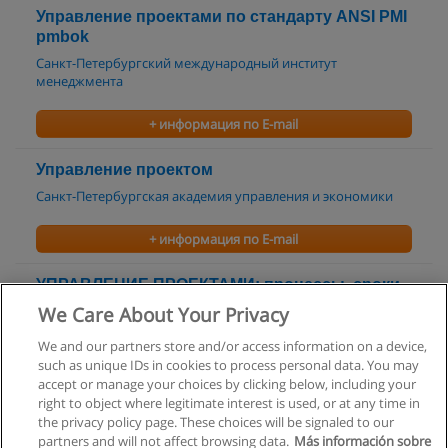
Управление проектами по cтандарту ANSI PMI
pmbok
Санкт-Петербургский международный институт
менеджмента
+ информация по E-mail
Управление проектом
Санкт-Петербургская академия управления и экономики
+ информация по E-mail
УПРАВЛЕНИЕ ПРОЕКТАМИ: процессы, сроки,
люди
We Care About Your Privacy
ITC Group/АйТиСи Груп
We and our partners store and/or access information on a device,
such as unique IDs in cookies to process personal data. You may
+ информация по E-mail
accept or manage your choices by clicking below, including your
right to object where legitimate interest is used, or at any time in
the privacy policy page. These choices will be signaled to our
partners and will not affect browsing data.
Más información sobre