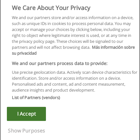
ФОРМАЦИЯ МОЛОДЫХ МЕНЕДЖЕРОВ
We Care About Your Privacy
Урало-Сибирский Институт Бизнеса (USIB)
We and our partners store and/or access information on a device,
such as unique IDs in cookies to process personal data. You may
+ информация по E-mail
accept or manage your choices by clicking below, including your
right to object where legitimate interest is used, or at any time in
the privacy policy page. These choices will be signaled to our
partners and will not affect browsing data.
Más información sobre
su privacidad
Правила пользования
We and our partners process data to provide:
Use precise geolocation data. Actively scan device characteristics for
Конфиденциальность информации
identification. Store and/or access information on a device.
Personalised ads and content, ad and content measurement,
Напишите Educaedu
audience insights and product development.
List of Partners (vendors)
Copyright © Educaedu Business S.L. - CIF : B-95610580: -
www.educaedu.ru
I Accept
Show Purposes