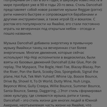
мире приобрел уже в 90-е годы 20-го века. Стиль Dancehall
представляет собой новое развитие музыки Reggae (рэгги):
ритм намного быстрее и сопровождается барабанами и
другими инструментами, а также игрой DJ и вокалом. С
ростом его популярности на Ямайке, его стали постоянно
играть на вечеринках под открытым небом – отсюда и
пошло название.
Музыка Dancehall добавила энергетику в привычную
музыку Ямайки,и танец на вечеринках стал более
энергичным. Многие движения, которые сейчас
используют Hip-Hop исполнители в видеоклипах, были
взяты из базовых движений Dancehall (Like Glue, Pon de
replay, The Myspace, The Bogle, Heel-Toe, Blazay-Blazay, Pon
the River, Pon the Bank, Scooby Doo, Spongebob, Signal the
plane, Hot Fuk, Tek Weh Yuhself, Whine Up, Boosie Bounce,
Drive By, Shovel It, To Di World, Dutty Wine, Nuh Linga,
Beyonce Wine, Gully Creepa, Willie Bounce, Summer Bounce,
Santa Bounce, Sweep, Daggering…) Этот стиль сформировал
свою культуру, где сливаются музыка, ритм и танец.
Dancehall – это стиль жизни для многих людей в Южной
Америке, неотъемлемая часть жизни на Ямайке, что