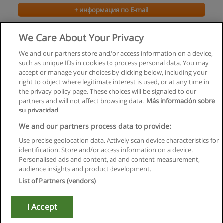
+ информация по E-mail
Курс Танго
We Care About Your Privacy
Индрикград
We and our partners store and/or access information on a device,
such as unique IDs in cookies to process personal data. You may
+ информация по E-mail
accept or manage your choices by clicking below, including your
right to object where legitimate interest is used, or at any time in
the privacy policy page. These choices will be signaled to our
partners and will not affect browsing data.
Más información sobre
su privacidad
Правила пользования
We and our partners process data to provide:
Use precise geolocation data. Actively scan device characteristics for
Конфиденциальность информации
identification. Store and/or access information on a device.
Personalised ads and content, ad and content measurement,
Напишите Educaedu
audience insights and product development.
List of Partners (vendors)
Copyright © Educaedu Business S.L. - CIF : B-95610580: -
www.educaedu.ru
I Accept