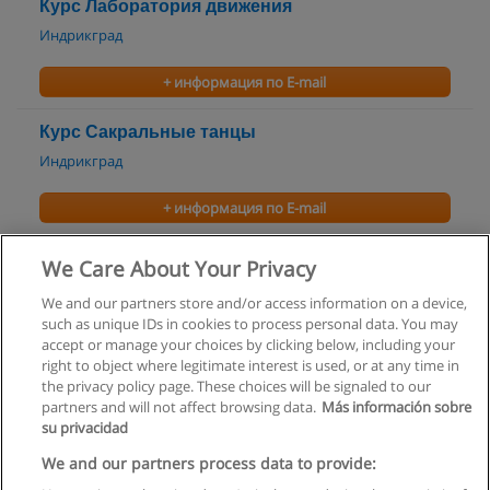
Курс Лаборатория движения
Индрикград
+ информация по E-mail
Курс Сакральные танцы
Индрикград
+ информация по E-mail
Курс Танго
We Care About Your Privacy
Индрикград
We and our partners store and/or access information on a device,
such as unique IDs in cookies to process personal data. You may
+ информация по E-mail
accept or manage your choices by clicking below, including your
right to object where legitimate interest is used, or at any time in
the privacy policy page. These choices will be signaled to our
partners and will not affect browsing data.
Más información sobre
su privacidad
Правила пользования
We and our partners process data to provide: