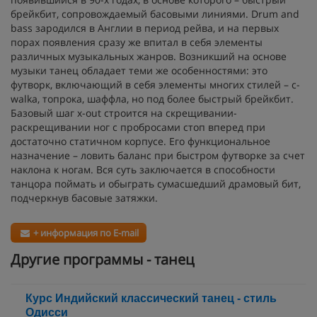
брейкбит, сопровождаемый басовыми линиями. Drum and
bass зародился в Англии в период рейва, и на первых
порах появления сразу же впитал в себя элементы
различных музыкальных жанров. Возникший на основе
музыки танец обладает теми же особенностями: это
футворк, включающий в себя элементы многих стилей – c-
walka, топрока, шаффла, но под более быстрый брейкбит.
Базовый шаг x-out строится на скрещивании-
раскрещивании ног с пробросами стоп вперед при
достаточно статичном корпусе. Его функциональное
назначение – ловить баланс при быстром футворке за счет
наклона к ногам. Вся суть заключается в способности
танцора поймать и обыграть сумасшедший драмовый бит,
подчеркнув басовые затяжки.
+ информация по E-mail
Другие программы - танец
Курс Индийский классический танец - стиль
Одисси