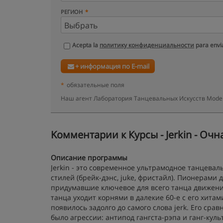
РЕГИОН
Acepta la
политику конфиденциальности
para envia
+ информация по E-mail
*
обязательные поля
Наш агент Лаборатория Танцевальных Искусств Model
Kомментарии к Курсы - Jerkin - Очн
Описание программы
Jerkin - это современное ультрамодное танцева
стилей (брейк-дэнc, juke, фристайл). Пионерами 
придумавшие ключевое для всего танца движение,
танца уходит корнями в далекие 60-е с его хитами
появилось задолго до самого слова jerk. Его срав
было агрессии: антипод гангста-рэпа и ганг-кул