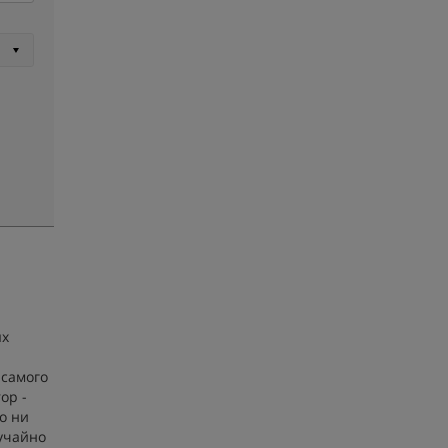
ых
 самого
op -
то ни
лучайно