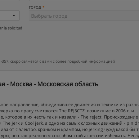
ГОРОД
r la solicitud
-357, скоро свяжется с вами с более подробной информацией
ая - Москва - Московская область
льное направление, объединившее движения и техники из разн
джерка по праву считаются The REJ3CTZ, возникшие в 2006 г. и
 которое в их честь так и назвали - The reject. Происхождение
 The jerk и Cool jerk, а одно из самых сложных движений - pin dr
нивают с электро, кранком и крампом, но jerking чужд какой бы 
ьтуры, он стал реальным способом этой агрессии избежать. Нес