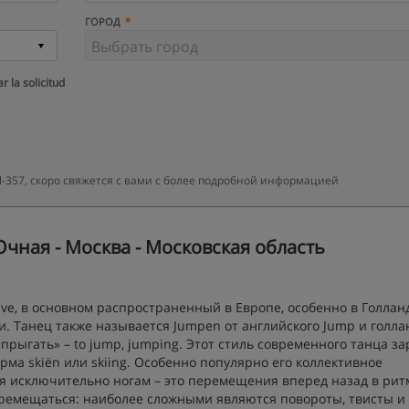
ГОРОД
r la solicitud
-357, скоро свяжется с вами с более подробной информацией
Очная - Москва - Московская область
rave, в основном распространенный в Европе, особенно в Голлан
. Танец также называется Jumpen от английского Jump и голла
«прыгать» – to jump, jumping. Этот стиль современного танца з
ма skiën или skiing. Особенно популярно его коллективное
ся исключительно ногам – это перемещения вперед назад в рит
ремещаться: наиболее сложными являются повороты, твисты и