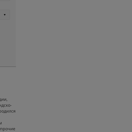
дии,
ндско-
ародился
м
 прочие