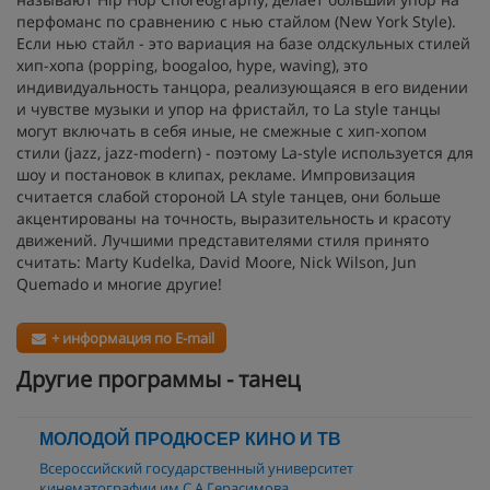
перфоманс по сравнению с нью стайлом (New York Style).
Если нью стайл - это вариация на базе олдскульных стилей
хип-хопа (popping, boogaloo, hype, waving), это
индивидуальность танцора, реализующаяся в его видении
и чувстве музыки и упор на фристайл, то La style танцы
могут включать в себя иные, не смежные с хип-хопом
стили (jazz, jazz-modern) - поэтому La-style используется для
шоу и постановок в клипах, рекламе. Импровизация
считается слабой стороной LA style танцев, они больше
акцентированы на точность, выразительность и красоту
движений. Лучшими представителями стиля принято
считать: Marty Kudelka, David Moore, Nick Wilson, Jun
Quemado и многие другие!
+ информация по E-mail
Другие программы - танец
МОЛОДОЙ ПРОДЮСЕР КИНО И ТВ
Всероссийский государственный университет
кинематографии им.С.А.Герасимова