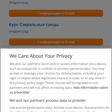
Индрикград
+ информация по E-mail
Курс Сакральные танцы
Индрикград
+ информация по E-mail
Курс Танго
We Care About Your Privacy
Индрикград
We and our partners store and/or access information on a device,
such as unique IDs in cookies to process personal data. You may
+ информация по E-mail
accept or manage your choices by clicking below, including your
right to object where legitimate interest is used, or at any time in
the privacy policy page. These choices will be signaled to our
partners and will not affect browsing data.
Más información sobre
su privacidad
Правила пользования
We and our partners process data to provide:
Use precise geolocation data. Actively scan device characteristics for
Конфиденциальность информации