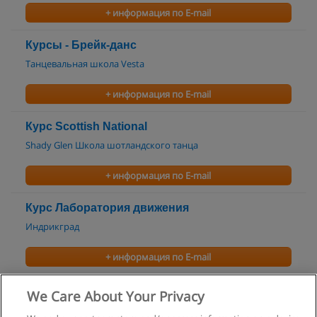
+ информация по E-mail
Курсы - Брейк-данс
Танцевальная школа Vesta
+ информация по E-mail
Курс Scottish National
Shady Glen Школа шотландского танца
+ информация по E-mail
Курс Лаборатория движения
Индрикград
+ информация по E-mail
Курс Сакральные танцы
We Care About Your Privacy
Индрикград