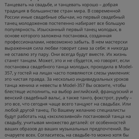
Танцевать на свадьбе, и танцевать хорошо – добрая
традиция в большинстве стран мира. В современной
России иные свадебные обычаи, но первый свадебный
танец молодоженов постепенно набирает все большую
популярность. Изысканный первый танец молодых, в
основе которого заложена постановка, созданная
профессионалами, невозможно забыть. В нем мастерски
выраженная сила любви говорит сама за себя: я никогда
не оставлю эту пару. Они всегда будут вместе. Их жизнь
станет танцем. Может, это и не сбудется, но говорят, если
постановка свадебного танца молодых, проходила в Model-
357, у гостей на лицах часто появляются слезы умиления:
это чистая правда. За несколько индивидуальных уроков
танца жениха и невесты в Model-357 Вы освоите, чтобы
блестяще исполнить, на выбор английский, французский и
венский свадебный вальс, а также танго, фокстрот, румбу –
это все, что сегодня чаще всего танцуют на свадьбах. Или
любой другой танец. По Вашему желанию специалисты
будут работать над «эксклюзивной» постановкой танца на
свадьбу, учитывая множество деталей: от особенностей
ваших образов до ваших музыкальных предпочтений. Вы
очаруете всех. Согласитесь, на свадьбе-то можно хотя бы